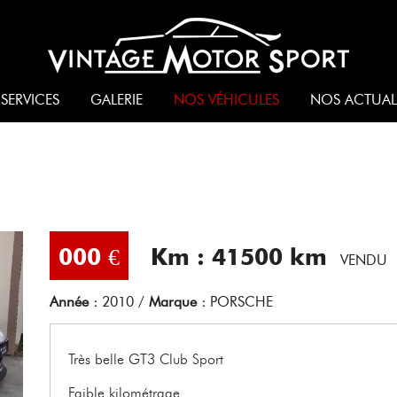
SERVICES
GALERIE
NOS VÉHICULES
NOS ACTUAL
000 €
Km : 41500 km
VENDU
Année :
2010
/
Marque :
PORSCHE
Très belle GT3 Club Sport
Faible kilométrage