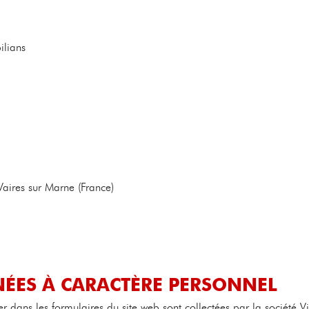
ilians
aires sur Marne (France)
ÉES À CARACTÈRE PERSONNEL
r dans les formulaires du site web sont collectées par la société 