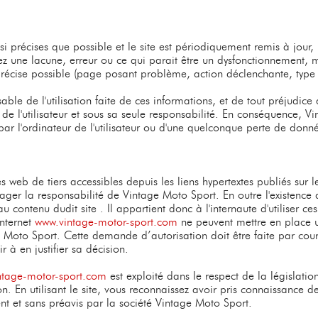
si précises que possible et le site est périodiquement remis à jour, 
z une lacune, erreur ou ce qui parait être un dysfonctionnement, m
récise possible (page posant problème, action déclenchante, type d
le de l'utilisation faite de ces informations, et de tout préjudice d
s de l'utilisateur et sous sa seule responsabilité. En conséquence, V
 l'ordinateur de l'utilisateur ou d'une quelconque perte de donn
s web de tiers accessibles depuis les liens hypertextes publiés sur l
gager la responsabilité de Vintage Moto Sport. En outre l'existence 
ontenu dudit site . Il appartient donc à l'internaute d'utiliser ce
 internet
www.vintage-motor-sport.com
ne peuvent mettre en place un
e Moto Sport. Cette demande d’autorisation doit être faite par cour
 à en justifier sa décision.
ntage-motor-sport.com
est exploité dans le respect de la législation 
n. En utilisant le site, vous reconnaissez avoir pris connaissance d
nt et sans préavis par la société Vintage Moto Sport.