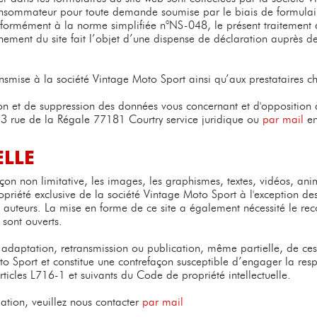
consommateur pour toute demande soumise par le biais de formulair
nformément à la norme simplifiée n°NS-048, le présent traitement
nement du site fait l’objet d’une dispense de déclaration auprès 
ansmise à la société Vintage Moto Sport ainsi qu’aux prestataires ch
ion et de suppression des données vous concernant et d'opposition à 
13 rue de la Régale 77181 Courtry service juridique ou
par mail
en
ELLE
çon non limitative, les images, les graphismes, textes, vidéos, anima
ropriété exclusive de la société Vintage Moto Sport à l'exception 
u auteurs. La mise en forme de ce site a également nécessité le re
n sont ouverts.
 adaptation, retransmission ou publication, même partielle, de ces d
to Sport et constitue une contrefaçon susceptible d’engager la resp
rticles L716-1 et suivants du Code de propriété intellectuelle.
ation, veuillez nous contacter
par mail