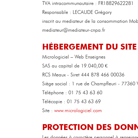
TVA intracommunautaire : FR18829622281
Responsable : LECAUDE Grégory
inscrit au mediateur de la consommation Mob
mediateur@mediateur-cnpa.fr
HÉBERGEMENT DU SITE
Micrologiciel – Web Enseignes
SAS au capital de 19.040,00 €
RCS Meaux - Siret 444 878 466 00036
Siège social : 1 rue de Champfleuri - 77360 V
Téléphone : 01 75 43 63 60
Télécopie : 01 75 43 63 69
Site :
www.micrologiciel.com
PROTECTION DES DONN
Les données à caractère personnel à renseigne