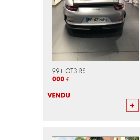
991 GT3 RS
000 €
VENDU